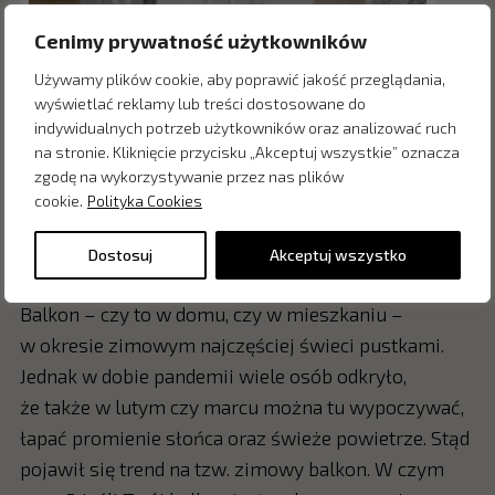
Cenimy prywatność użytkowników
Używamy plików cookie, aby poprawić jakość przeglądania,
wyświetlać reklamy lub treści dostosowane do
indywidualnych potrzeb użytkowników oraz analizować ruch
na stronie. Kliknięcie przycisku „Akceptuj wszystkie” oznacza
zgodę na wykorzystywanie przez nas plików
cookie.
Polityka Cookies
Jotul
Dostosuj
Akceptuj wszystko
Zimowy balkon
Balkon – czy to w domu, czy w mieszkaniu –
w okresie zimowym najczęściej świeci pustkami.
Jednak w dobie pandemii wiele osób odkryło,
że także w lutym czy marcu można tu wypoczywać,
łapać promienie słońca oraz świeże powietrze. Stąd
pojawił się trend na tzw. zimowy balkon. W czym