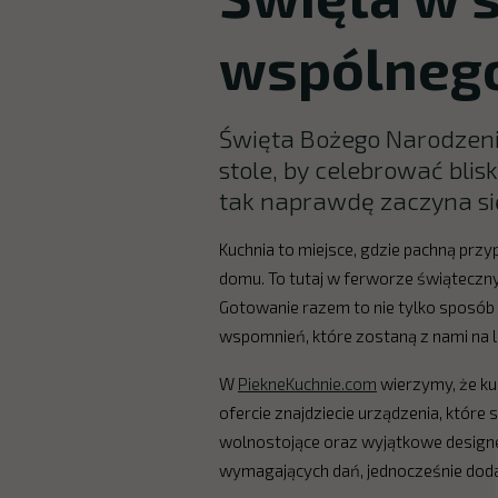
wspólnego
Święta Bożego Narodzenia
stole, by celebrować blisk
tak naprawdę zaczyna się
Kuchnia to miejsce, gdzie pachną prz
domu. To tutaj w ferworze świąteczny
Gotowanie razem to nie tylko sposób
wspomnień, które zostaną z nami na l
W
PiekneKuchnie.com
wierzymy, że kuc
ofercie znajdziecie urządzenia, które
wolnostojące oraz wyjątkowe designe
wymagających dań, jednocześnie doda