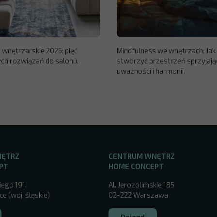
 wnętrzarskie 2025: pięć
Mindfulness we wnętrzach: Jak
h rozwiązań do salonu.
stworzyć przestrzeń sprzyjają
uważności i harmonii.
NĘTRZ
CENTRUM WNĘTRZ
PT
HOME CONCEPT
iego 191
Al. Jerozolimskie 185
e (woj. śląskie)
02-222 Warszawa