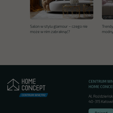
Salon w stylu glamour – czego nie
Trendy
może w nim zabraknąć?
modnyc
CENTRUM W
HOME CONCE
Al. Roździeńsk
40-315 Katowic