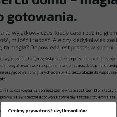
 gotowania.
 to wyjątkowy czas, kiedy cała rodzina grom
ość, miłość i radość. Ale czy kiedykolwiek zas
 ta magia? Odpowiedź jest prosta: w kuchni.
yprawy korzenne, bulgoczą świąteczne kompoty, a zapach pieczonych
ch przygotowań rodzina spędza najwięcej czasu, dzieląc się obowią
 na przygotowanie wigilijnych potraw, ale także okazja do wspólne
ata.
hnia to coś więcej niż pomieszczenie – to przestrzeń, która łączy po
 sprawią, że świąteczne gotowanie stanie się jeszcze przyjemniejsze.
rskie piekarniki, wyposażone w najnowsze technologie, ułatwią pr
Cenimy prywatność użytkowników
jąc wnętrzu niepowtarzalnego charakteru.