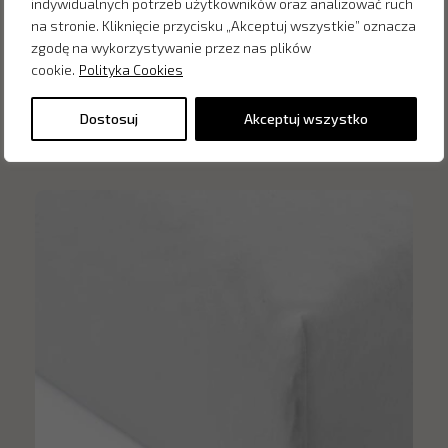
indywidualnych potrzeb użytkowników oraz analizować ruch
na stronie. Kliknięcie przycisku „Akceptuj wszystkie” oznacza
zgodę na wykorzystywanie przez nas plików
cookie.
Polityka Cookies
Inne produkty z kategorii
Dostosuj
Akceptuj wszystko