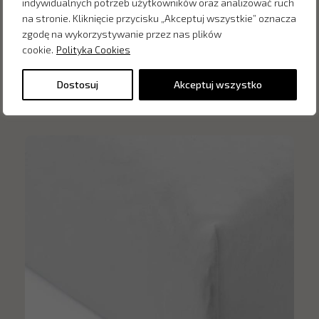
indywidualnych potrzeb użytkowników oraz analizować ruch
na stronie. Kliknięcie przycisku „Akceptuj wszystkie” oznacza
zgodę na wykorzystywanie przez nas plików
cookie.
Polityka Cookies
Inne produkty z kategorii
Dostosuj
Akceptuj wszystko