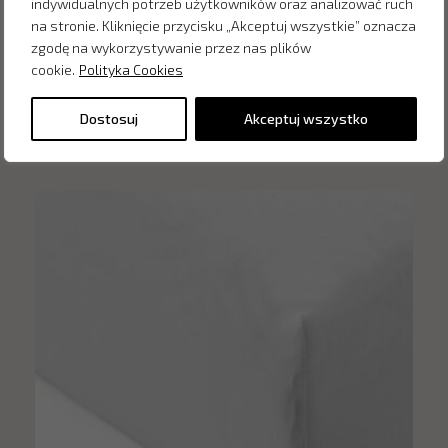
indywidualnych potrzeb użytkowników oraz analizować ruch
na stronie. Kliknięcie przycisku „Akceptuj wszystkie” oznacza
zgodę na wykorzystywanie przez nas plików
cookie.
Polityka Cookies
Inne produkty z kategorii
Dostosuj
Akceptuj wszystko