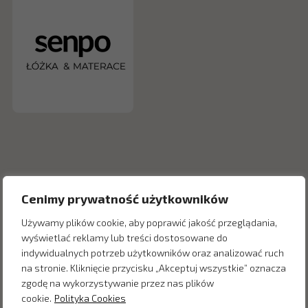
Cenimy prywatność użytkowników
Używamy plików cookie, aby poprawić jakość przeglądania,
wyświetlać reklamy lub treści dostosowane do
indywidualnych potrzeb użytkowników oraz analizować ruch
Inne produkty z kategorii
na stronie. Kliknięcie przycisku „Akceptuj wszystkie” oznacza
zgodę na wykorzystywanie przez nas plików
cookie.
Polityka Cookies