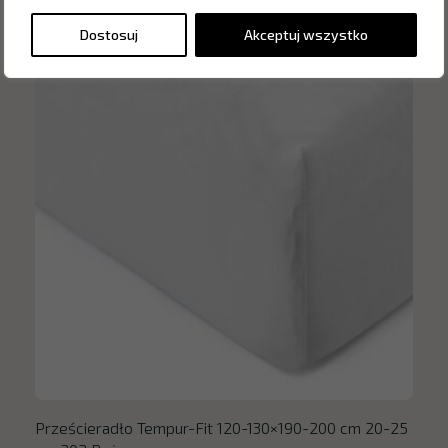
Dostosuj
Akceptuj wszystko
Prześcieradło Tempur-Fit 120-130×190-200 cm 20-25