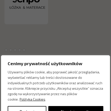
Cenimy prywatność użytkowników
Używamy plików cookie, aby poprawić jakość przeglądania,
wyświetlać reklamy lub treści dostosowane do
Inne produkty z kategorii
indywidualnych potrzeb użytkowników oraz analizować ruch
na stronie. Kliknięcie przycisku „Akceptuj wszystkie” oznacza
zgodę na wykorzystywanie przez nas plików
cookie.
Polityka Cookies