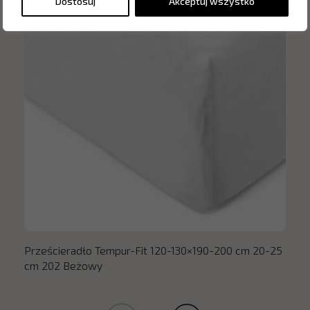
Dostosuj
Akceptuj wszystko
Prześcieradło Tempur-Fit 120-130×190-200 cm 20-25
cm 202 Beżowy