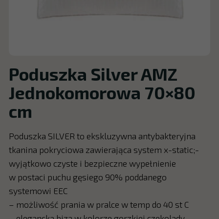
Poduszka Silver AMZ
Jednokomorowa 70×80
cm
Poduszka SILVER to ekskluzywna antybakteryjna
tkanina pokryciowa zawierająca system x-static;-
wyjątkowo czyste i bezpieczne wypełnienie
w postaci puchu gęsiego 90% poddanego
systemowi EEC
– możliwość prania w pralce w temp do 40 st C
– elegancka biza w kolorze gorzkiej czekolady