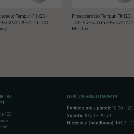
ieradło Tempur-Fit 120-
Prześcieradło Tempur-Fit 120-
90-200 cm 20-25 cm 228
130×190-200 cm 20-25 cm 232
towy
Błękitny
NĘTRZ
DZIŚ GALERIA OTWARTA
PT
Poniedziałek-piątek:
10:00 – 20
ie 185
Sobota:
10:00 – 20:00
zawa
Niedziela (handlowa):
10:00 – 1
ckie)