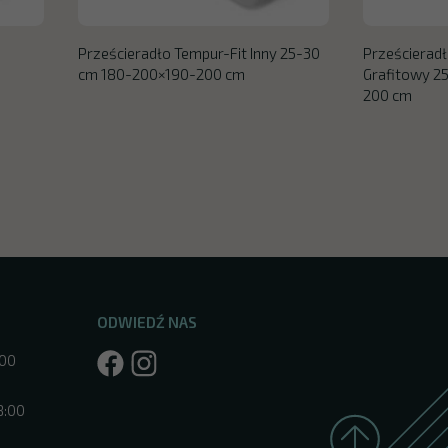
Prześcieradło Tempur-Fit Inny 25-30
Prześcieradł
cm 180-200×190-200 cm
Grafitowy 2
200 cm
ODWIEDŹ NAS
:00
8:00