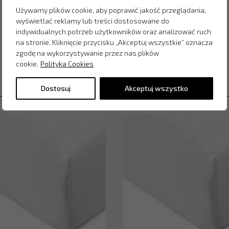
Używamy plików cookie, aby poprawić jakość przeglądania,
wyświetlać reklamy lub treści dostosowane do
indywidualnych potrzeb użytkowników oraz analizować ruch
na stronie. Kliknięcie przycisku „Akceptuj wszystkie” oznacza
zgodę na wykorzystywanie przez nas plików
cookie.
Polityka Cookies
Dostosuj
Akceptuj wszystko