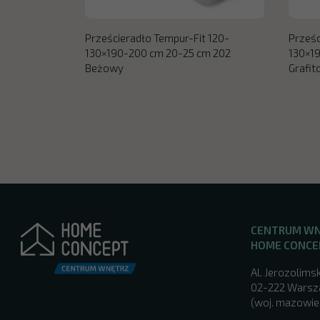
Prześcieradło Tempur-Fit 120-
Prześc
130×190-200 cm 20-25 cm 202
130×1
Beżowy
Grafi
CENTRUM W
HOME CONCE
Al. Jerozolimsk
02-222 Wars
(woj. mazowie