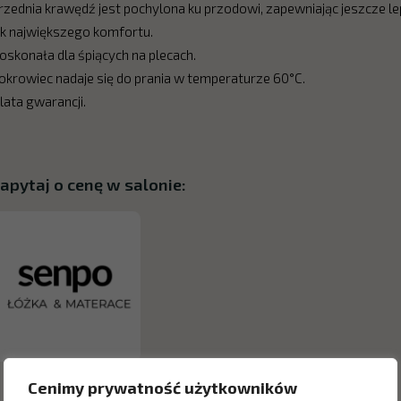
rzednia krawędź jest pochylona ku przodowi, zapewniając jeszcze le
ak największego komfortu.
oskonała dla śpiących na plecach.
okrowiec nadaje się do prania w temperaturze 60°C.
 lata gwarancji.
apytaj o cenę w salonie:
Cenimy prywatność użytkowników