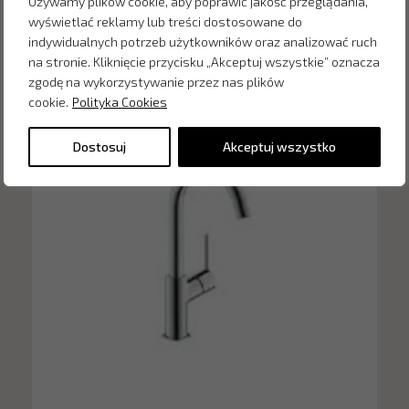
Używamy plików cookie, aby poprawić jakość przeglądania,
Inne produkty z kategorii
wyświetlać reklamy lub treści dostosowane do
indywidualnych potrzeb użytkowników oraz analizować ruch
na stronie. Kliknięcie przycisku „Akceptuj wszystkie” oznacza
zgodę na wykorzystywanie przez nas plików
cookie.
Polityka Cookies
Dostosuj
Akceptuj wszystko