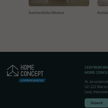
Kuchnia Nolte Windsor
Kuchni
CENTRUM W
HOME CONCE
Al. Jerozolimsk
02-222 Wars
(woj. mazowie
Dojazd