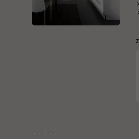
K
i
Z