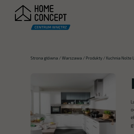
Strona główna
/
Warszawa
/
Produkty
/
Kuchnia Nolte 
L
o
e
g