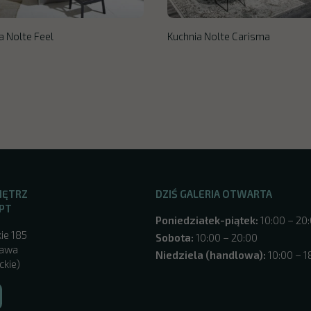
a Nolte Feel
Kuchnia Nolte Carisma
NĘTRZ
DZIŚ GALERIA OTWARTA
PT
Poniedziałek-piątek:
10:00 – 20
ie 185
Sobota:
10:00 – 20:00
zawa
Niedziela (handlowa):
10:00 – 1
ckie)