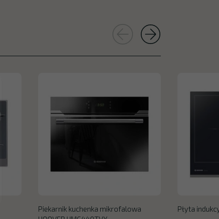
Piekarnik kuchenka mikrofalowa
Płyta indukc
HOOVER HMC440TVX