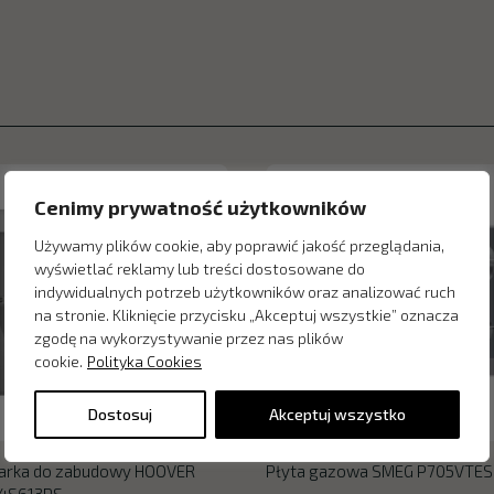
Cenimy prywatność użytkowników
Używamy plików cookie, aby poprawić jakość przeglądania,
wyświetlać reklamy lub treści dostosowane do
indywidualnych potrzeb użytkowników oraz analizować ruch
na stronie. Kliknięcie przycisku „Akceptuj wszystkie” oznacza
zgodę na wykorzystywanie przez nas plików
cookie.
Polityka Cookies
Dostosuj
Akceptuj wszystko
rka do zabudowy HOOVER
Płyta gazowa SMEG P705VTES
4S613PS