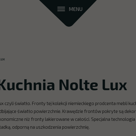
MENU
Lux
Kuchnia Nolte Lux
ux czyli światło. Fronty tej kolekcji niemieckiego prodcenta mebli 
dbijające światło powierzchnie. Krawędzie frontów pokryte są dekore
konomiczne niż fronty lakierowane w całości. Specjalna technologia
ładką, odporną na uszkodzenia powierzchnię.