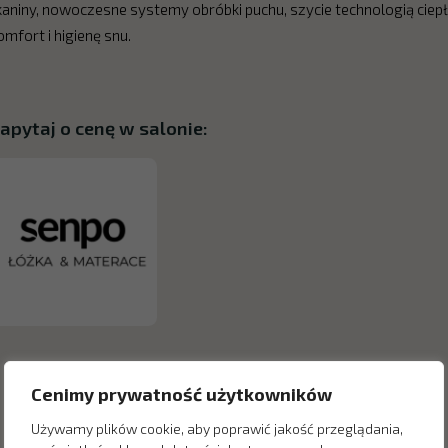
kaniny, nowoczesne systemy obróbki puchu, szycie technologią ciep
omfort i higienę snu.
apytaj o cenę w salonie:
Cenimy prywatność użytkowników
Używamy plików cookie, aby poprawić jakość przeglądania,