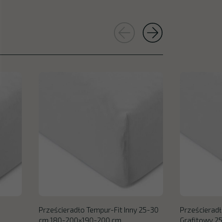
Prześcieradło Tempur-Fit Inny 25-30
Prześcieradł
cm 180-200×190-200 cm
Grafitowy 2