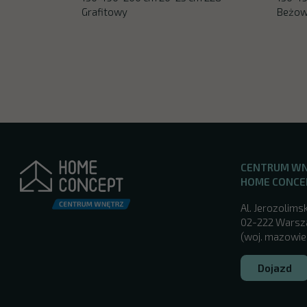
Grafitowy
Beżo
CENTRUM W
HOME CONCE
Al. Jerozolimsk
02-222 Wars
(woj. mazowie
Dojazd