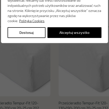
wyświetlać reklamy lub treści dostosowane do
indywidualnych potrzeb użytkowników oraz analizować ruch
na stronie. Kliknięcie przycisku „Akceptuj wszystkie” oznacza
zgodę na wykorzystywanie przez nas plików
cookie.
Polityka Cookies
Dostosuj
Akceptuj wszystko
ieradło Tempur-Fit 120-
Prześcieradło Tempur-Fit 120-
90-200 cm 20-25 cm 202
130×190-200 cm 20-25 cm 232