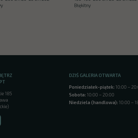
wy
Błękitny
NĘTRZ
DZIŚ GALERIA OTWARTA
PT
Poniedziałek-piątek:
10:00 – 20
ie 185
Sobota:
10:00 – 20:00
zawa
Niedziela (handlowa):
10:00 – 1
ckie)