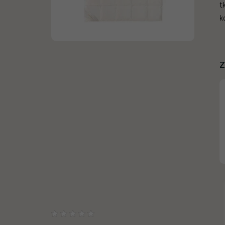
t
k
Z