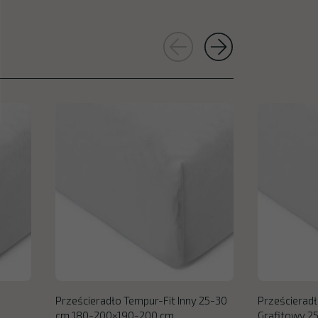
Prześcieradło Tempur-Fit Inny 25-30
Prześcieradł
cm 180-200×190-200 cm
Grafitowy 2