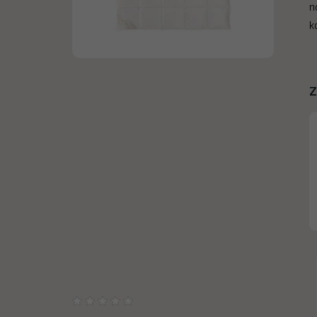
n
k
Z