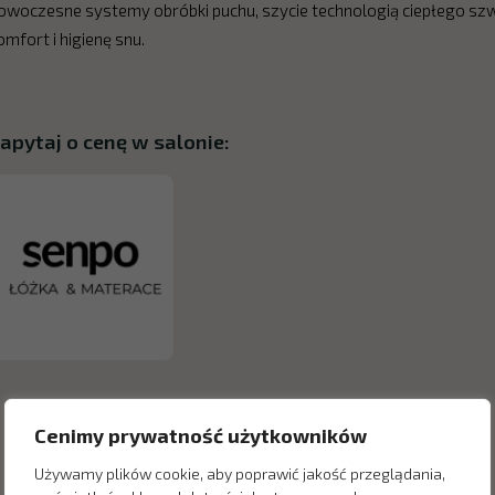
owoczesne systemy obróbki puchu, szycie technologią ciepłego szw
omfort i higienę snu.
apytaj o cenę w salonie:
Cenimy prywatność użytkowników
Używamy plików cookie, aby poprawić jakość przeglądania,