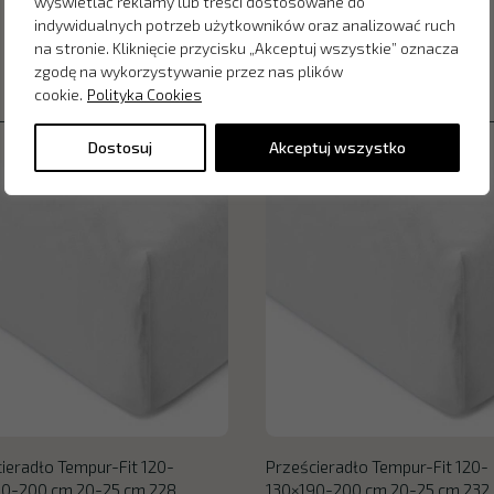
wyświetlać reklamy lub treści dostosowane do
indywidualnych potrzeb użytkowników oraz analizować ruch
na stronie. Kliknięcie przycisku „Akceptuj wszystkie” oznacza
zgodę na wykorzystywanie przez nas plików
cookie.
Polityka Cookies
Dostosuj
Akceptuj wszystko
ieradło Tempur-Fit 120-
Prześcieradło Tempur-Fit 120-
90-200 cm 20-25 cm 228
130×190-200 cm 20-25 cm 232