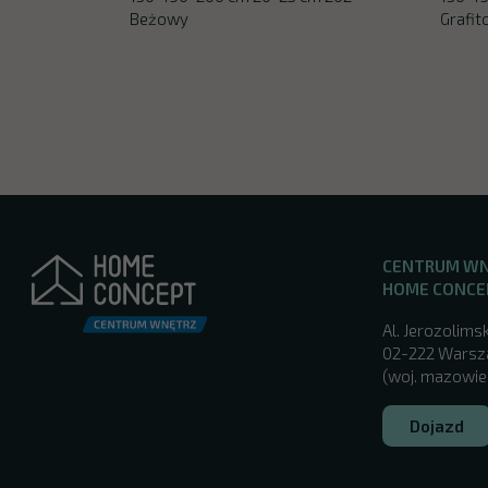
Beżowy
Grafi
CENTRUM W
HOME CONCE
Al. Jerozolimsk
02-222 Wars
(woj. mazowie
Dojazd