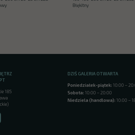
towy
Błękitny
NĘTRZ
DZIŚ GALERIA OTWARTA
PT
Poniedziałek-piątek:
10:00 – 20
ie 185
Sobota:
10:00 – 20:00
zawa
Niedziela (handlowa):
10:00 – 1
ckie)