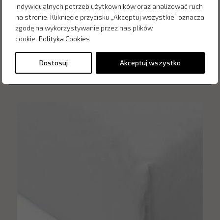
indywidualnych potrzeb użytkowników oraz analizować ruch
na stronie. Kliknięcie przycisku „Akceptuj wszystkie” oznacza
zgodę na wykorzystywanie przez nas plików
cookie.
Polityka Cookies
Inne produkty z kategorii
Dostosuj
Akceptuj wszystko