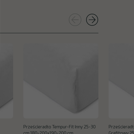
Prześcieradło Tempur-Fit Inny 25-30
Prześcieradł
cm 180-200×190-200 cm
Grafitowy 2