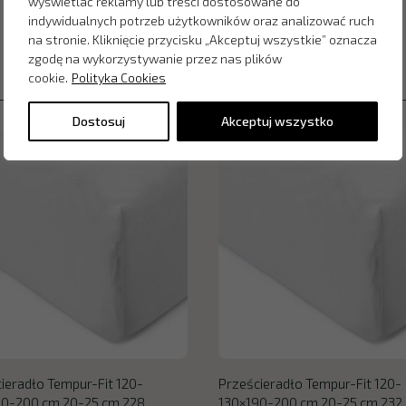
wyświetlać reklamy lub treści dostosowane do
indywidualnych potrzeb użytkowników oraz analizować ruch
na stronie. Kliknięcie przycisku „Akceptuj wszystkie” oznacza
zgodę na wykorzystywanie przez nas plików
cookie.
Polityka Cookies
Dostosuj
Akceptuj wszystko
ieradło Tempur-Fit 120-
Prześcieradło Tempur-Fit 120-
90-200 cm 20-25 cm 228
130×190-200 cm 20-25 cm 232