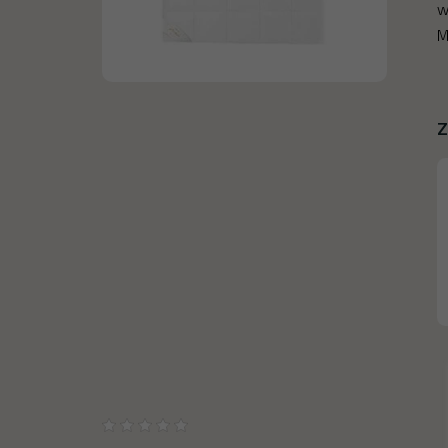
w
M
Z