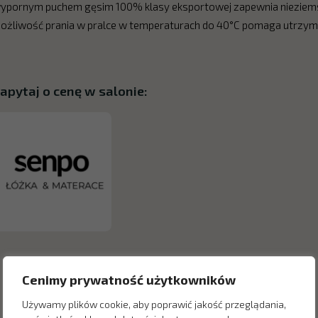
ypornym puchem gęsim 100% klasy eksportowej zapewnia nieziemską
ożliwość prania w pralce w temperaturach do 40°C pomaga utrzymać 
apytaj o cenę w salonie:
Cenimy prywatność użytkowników
Używamy plików cookie, aby poprawić jakość przeglądania,