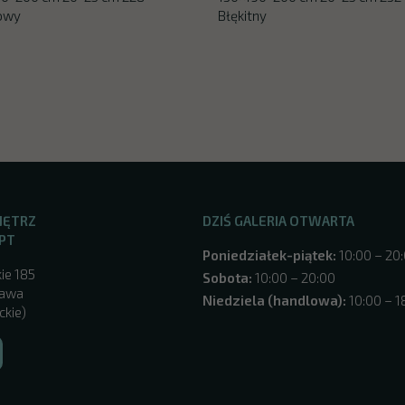
towy
Błękitny
NĘTRZ
DZIŚ GALERIA OTWARTA
PT
Poniedziałek-piątek:
10:00 – 20
ie 185
Sobota:
10:00 – 20:00
zawa
Niedziela (handlowa):
10:00 – 1
ckie)