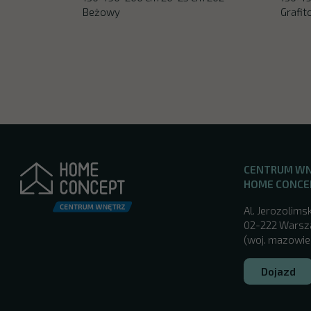
Beżowy
Grafi
CENTRUM W
HOME CONCE
Al. Jerozolimsk
02-222 Wars
(woj. mazowie
Dojazd