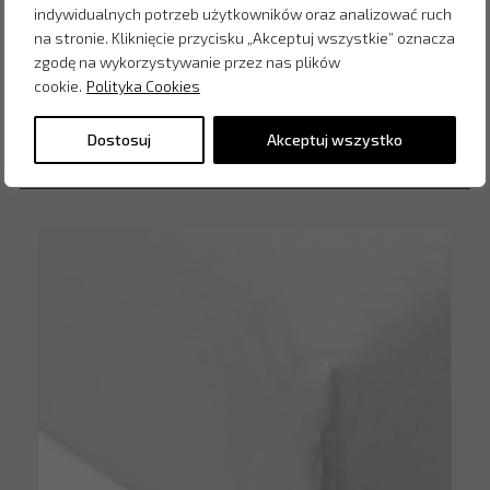
indywidualnych potrzeb użytkowników oraz analizować ruch
na stronie. Kliknięcie przycisku „Akceptuj wszystkie” oznacza
zgodę na wykorzystywanie przez nas plików
cookie.
Polityka Cookies
Inne produkty z kategorii
Dostosuj
Akceptuj wszystko