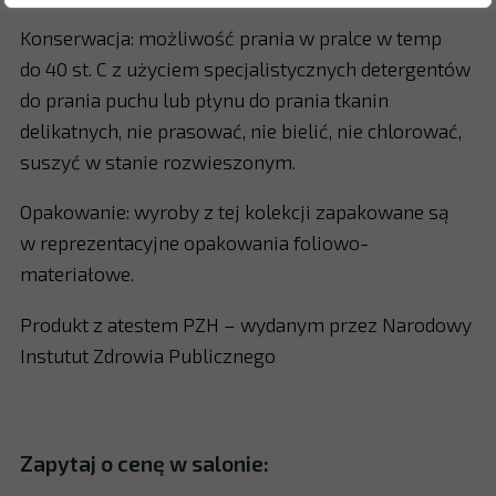
Konserwacja: możliwość prania w pralce w temp
do 40 st. C z użyciem specjalistycznych detergentów
do prania puchu lub płynu do prania tkanin
delikatnych, nie prasować, nie bielić, nie chlorować,
suszyć w stanie rozwieszonym.
Opakowanie: wyroby z tej kolekcji zapakowane są
w reprezentacyjne opakowania foliowo-
materiałowe.
Produkt z atestem PZH – wydanym przez Narodowy
Instutut Zdrowia Publicznego
Zapytaj o cenę w salonie: