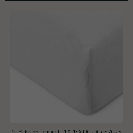
Prześcieradło Tempur-Fit 120-130×190-200 cm 20-25