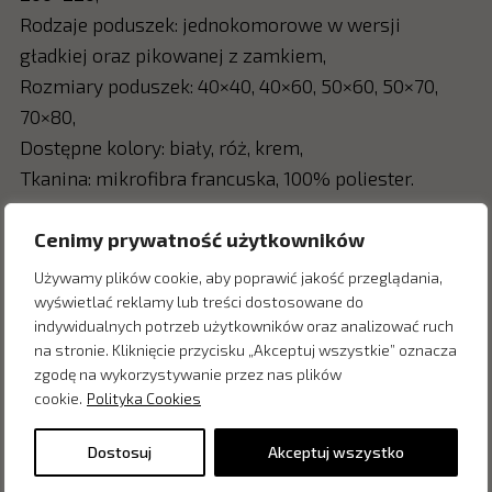
Rodzaje poduszek: jednokomorowe w wersji
gładkiej oraz pikowanej z zamkiem,
Rozmiary poduszek: 40×40, 40×60, 50×60, 50×70,
70×80,
Dostępne kolory: biały, róż, krem,
Tkanina: mikrofibra francuska, 100% poliester.
Cenimy prywatność użytkowników
Używamy plików cookie, aby poprawić jakość przeglądania,
Zapytaj o cenę w salonie:
wyświetlać reklamy lub treści dostosowane do
indywidualnych potrzeb użytkowników oraz analizować ruch
na stronie. Kliknięcie przycisku „Akceptuj wszystkie” oznacza
zgodę na wykorzystywanie przez nas plików
cookie.
Polityka Cookies
Dostosuj
Akceptuj wszystko