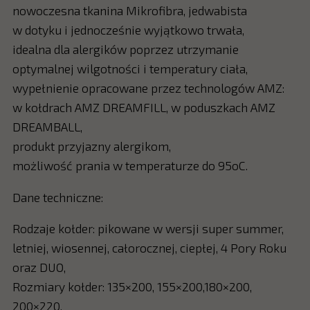
nowoczesna tkanina Mikrofibra, jedwabista
w dotyku i jednocześnie wyjątkowo trwała,
idealna dla alergików poprzez utrzymanie
optymalnej wilgotności i temperatury ciała,
wypełnienie opracowane przez technologów AMZ:
w kołdrach AMZ DREAMFILL, w poduszkach AMZ
DREAMBALL,
produkt przyjazny alergikom,
możliwość prania w temperaturze do 95oC.
Dane techniczne:
Rodzaje kołder: pikowane w wersji super summer,
letniej, wiosennej, całorocznej, ciepłej, 4 Pory Roku
oraz DUO,
Rozmiary kołder: 135×200, 155×200,180×200,
200×220,