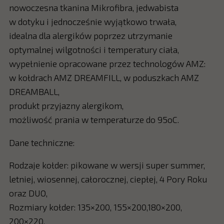
nowoczesna tkanina Mikrofibra, jedwabista
w dotyku i jednocześnie wyjątkowo trwała,
idealna dla alergików poprzez utrzymanie
optymalnej wilgotności i temperatury ciała,
wypełnienie opracowane przez technologów AMZ:
w kołdrach AMZ DREAMFILL, w poduszkach AMZ
DREAMBALL,
produkt przyjazny alergikom,
możliwość prania w temperaturze do 95oC.
Dane techniczne:
Rodzaje kołder: pikowane w wersji super summer,
letniej, wiosennej, całorocznej, ciepłej, 4 Pory Roku
oraz DUO,
Rozmiary kołder: 135×200, 155×200,180×200,
200×220,