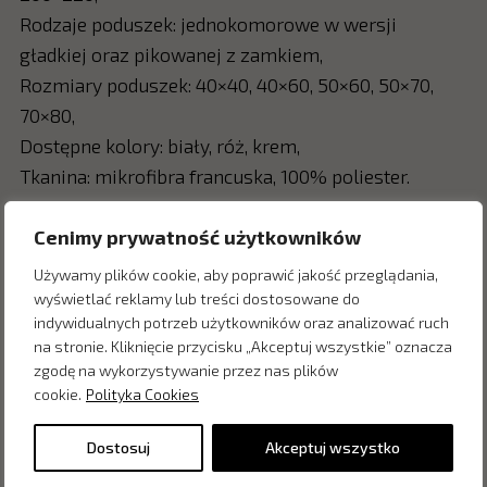
Rodzaje poduszek: jednokomorowe w wersji
gładkiej oraz pikowanej z zamkiem,
Rozmiary poduszek: 40×40, 40×60, 50×60, 50×70,
70×80,
Dostępne kolory: biały, róż, krem,
Tkanina: mikrofibra francuska, 100% poliester.
Cenimy prywatność użytkowników
Używamy plików cookie, aby poprawić jakość przeglądania,
Zapytaj o cenę w salonie:
wyświetlać reklamy lub treści dostosowane do
indywidualnych potrzeb użytkowników oraz analizować ruch
na stronie. Kliknięcie przycisku „Akceptuj wszystkie” oznacza
zgodę na wykorzystywanie przez nas plików
cookie.
Polityka Cookies
Dostosuj
Akceptuj wszystko