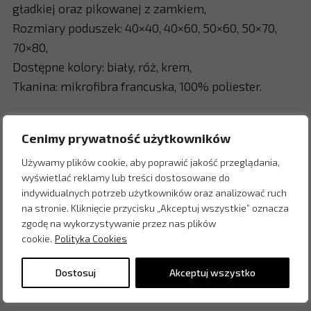
gładkiej oraz pikowanej z zamkiem,
Rozmiary poduszek: 40×40, 40×60, 50×60, 50×70,
70×80,
Dostępne kolory: biały, róż, krem,
Tkanina: mikrofibra francuska, 100% poliester.
Cenimy prywatność użytkowników
Zapytaj o cenę w salonie:
Używamy plików cookie, aby poprawić jakość przeglądania,
wyświetlać reklamy lub treści dostosowane do
indywidualnych potrzeb użytkowników oraz analizować ruch
na stronie. Kliknięcie przycisku „Akceptuj wszystkie” oznacza
zgodę na wykorzystywanie przez nas plików
cookie.
Polityka Cookies
Dostosuj
Akceptuj wszystko