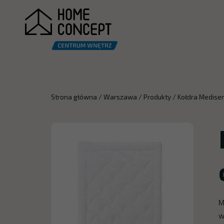
Strona główna
/
Warszawa
/
Produkty
/
Kołdra Medise
M
w