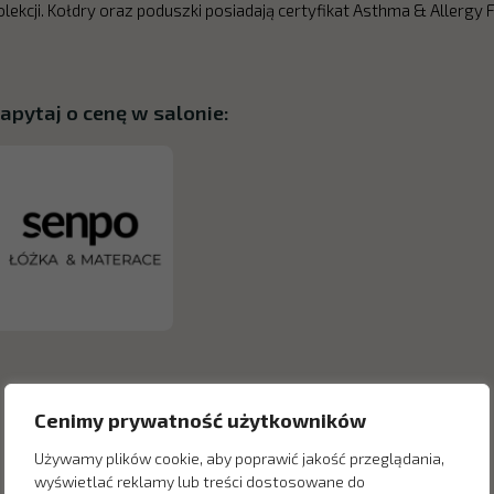
olekcji. Kołdry oraz poduszki posiadają certyfikat Asthma & Allergy F
apytaj o cenę w salonie:
Cenimy prywatność użytkowników
Używamy plików cookie, aby poprawić jakość przeglądania,
wyświetlać reklamy lub treści dostosowane do