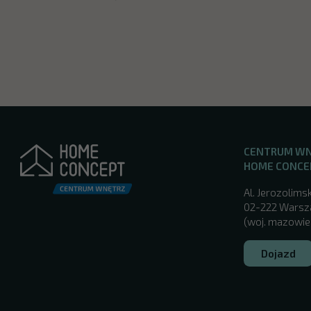
CENTRUM W
HOME CONCE
Al. Jerozolimsk
02-222 Wars
(woj. mazowie
Dojazd