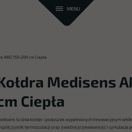
MENU
ns AMZ 155×200 cm Ciepła
Kołdra Medisens 
cm Ciepła
edisens to linia kołder i poduszek wypełnionych innowacyjnym włó
spółczynnik termoizolacji oraz świetna przewiewność i cyrkulacja p