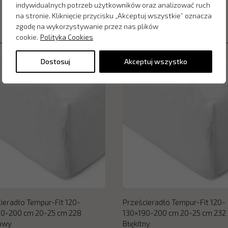
indywidualnych potrzeb użytkowników oraz analizować ruch
na stronie. Kliknięcie przycisku „Akceptuj wszystkie” oznacza
zgodę na wykorzystywanie przez nas plików
cookie.
Polityka Cookies
Dostosuj
Akceptuj wszystko
ieradło Tempur-Fit 120-
Prześcieradło Tempur-Fit 120-
90-200 cm 20-25 cm 228
130×190-200 cm 20-25 cm 232
towy
Błękitny