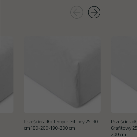
Prześcieradło Tempur-Fit Inny 25-30
Prześcieradł
cm 180-200×190-200 cm
Grafitowy 2
200 cm