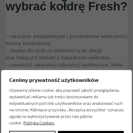
wybrać kołdrę Fresh?
– naturalnie antybakteryjne i prozdrowotne właściwości
tkaniny bambusowej,
– idealna dla osób ze skłonnością do alergii
oraz lubiących kontakt z naturalnymi włóknami,
– zawartość naturalnej substancji bamboo-kun, która
odstrasza szkodniki i grzyby
– możliwość prania w temp. do 60
o
C.
Cenimy prywatność użytkowników
Używamy plików cookie, aby poprawić jakość przeglądania,
wyświetlać reklamy lub treści dostosowane do
indywidualnych potrzeb użytkowników oraz analizować ruch
Zapytaj o cenę w salonie:
na stronie. Kliknięcie przycisku „Akceptuj wszystkie” oznacza
zgodę na wykorzystywanie przez nas plików
cookie.
Polityka Cookies