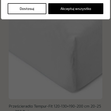
Dostosuj
Akceptuj wszystko
Prześcieradło Tempur-Fit 120-130×190-200 cm 20-25