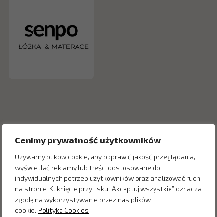
Cenimy prywatność użytkowników
Używamy plików cookie, aby poprawić jakość przeglądania,
wyświetlać reklamy lub treści dostosowane do
indywidualnych potrzeb użytkowników oraz analizować ruch
Inne produkty z kategorii
na stronie. Kliknięcie przycisku „Akceptuj wszystkie” oznacza
zgodę na wykorzystywanie przez nas plików
cookie.
Polityka Cookies