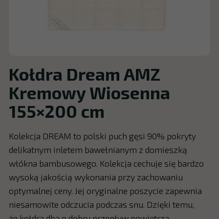
Kołdra Dream AMZ
Kremowy Wiosenna
155×200 cm
Kolekcja DREAM to polski puch gęsi 90% pokryty
delikatnym inletem bawełnianym z domieszką
włókna bambusowego. Kolekcja cechuje się bardzo
wysoką jakością wykonania przy zachowaniu
optymalnej ceny. Jej oryginalne poszycie zapewnia
niesamowite odczucia podczas snu. Dzięki temu,
że kołdra dba o dobry przepływ powietrza.