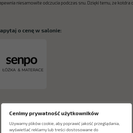
apewnia niesamowite odczucia podczas snu. Dzięki temu, że kołdra 
apytaj o cenę w salonie:
Cenimy prywatność użytkowników
Używamy plików cookie, aby poprawić jakość przeglądania,
wyświetlać reklamy lub treści dostosowane do