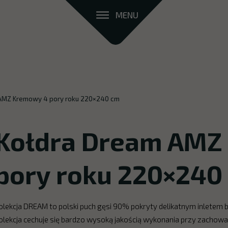
MENU
AMZ Kremowy 4 pory roku 220×240 cm
Kołdra Dream AMZ
pory roku 220×240
olekcja DREAM to polski puch gęsi 90% pokryty delikatnym inlet
olekcja cechuje się bardzo wysoką jakością wykonania przy zachowan