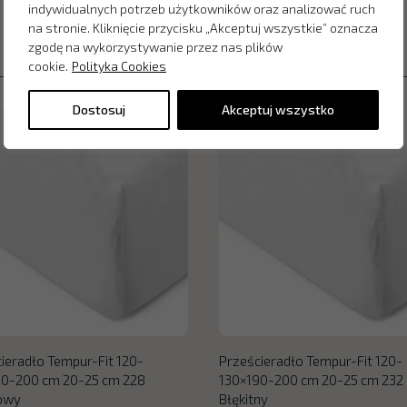
indywidualnych potrzeb użytkowników oraz analizować ruch
na stronie. Kliknięcie przycisku „Akceptuj wszystkie” oznacza
zgodę na wykorzystywanie przez nas plików
cookie.
Polityka Cookies
Dostosuj
Akceptuj wszystko
ieradło Tempur-Fit 120-
Prześcieradło Tempur-Fit 120-
90-200 cm 20-25 cm 228
130×190-200 cm 20-25 cm 232
towy
Błękitny