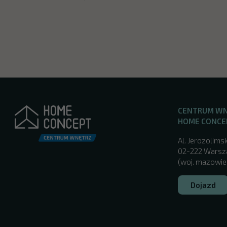
CENTRUM W
HOME CONCE
Al. Jerozolimsk
02-222 Wars
(woj. mazowie
Dojazd