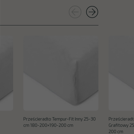
Prześcieradło Tempur-Fit Inny 25-30
Prześcieradł
cm 180-200×190-200 cm
Grafitowy 2
200 cm