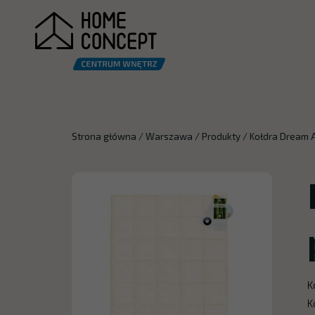
Strona główna
/
Warszawa
/
Produkty
/
Kołdra Dream 
K
K