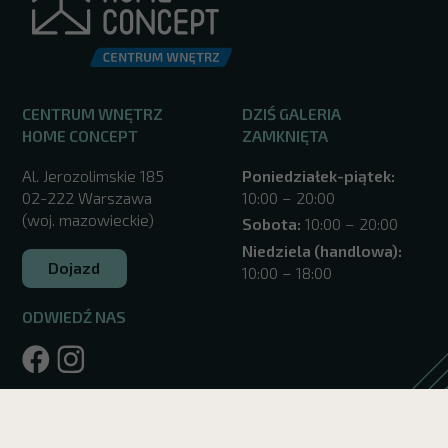
CENTRUM WNĘTRZ
DZIŚ GALERIA
HOME CONCEPT
ZAMKNIĘTA
Al. Jerozolimskie 185
Poniedziałek-piątek:
02-222 Warszawa
10:00 – 20:00
(woj. mazowieckie)
Sobota:
10:00 – 20:00
Niedziela (handlowa):
Dojazd
10:00 – 18:00
ODWIEDŹ NAS
/warszawa/