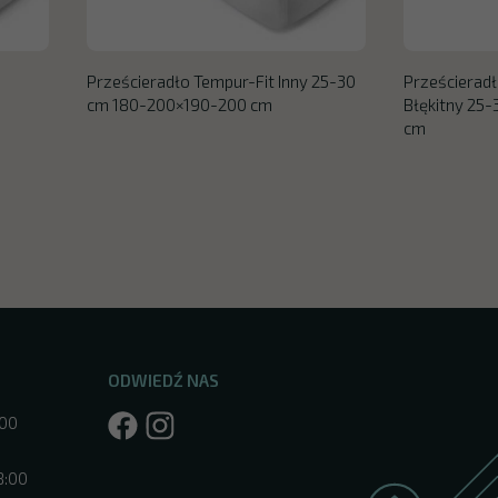
Prześcieradło Tempur-Fit Inny 25-30
Prześcieradł
cm 180-200×190-200 cm
Błękitny 25
cm
ODWIEDŹ NAS
:00
8:00