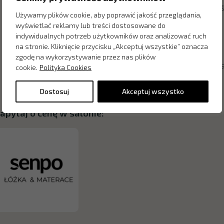
Przeprowadzamy medyczne testy tkanin pod kątem nieszkodliwości 
Używamy plików cookie, aby poprawić jakość przeglądania,
wyświetlać reklamy lub treści dostosowane do
Tkaniny nie zawierają wybielaczy optycznych
indywidualnych potrzeb użytkowników oraz analizować ruch
Czystość Super Clean
na stronie. Kliknięcie przycisku „Akceptuj wszystkie” oznacza
zgodę na wykorzystywanie przez nas plików
Nasza produkcja jest w pełni ekologiczna i przyjazna środowisku 
cookie.
Polityka Cookies
Dostosuj
Akceptuj wszystko
apytaj o cenę w salonie: