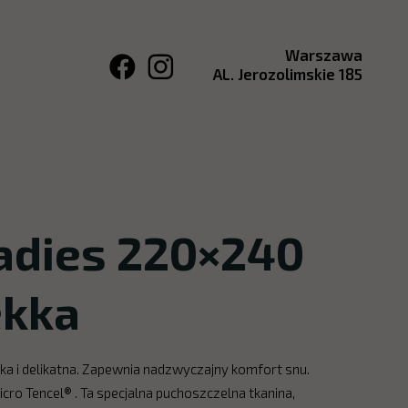
Warszawa
AL. Jerozolimskie 185
radies 220×240
ekka
kka i delikatna. Zapewnia nadzwyczajny komfort snu.
ro Tencel® . Ta specjalna puchoszczelna tkanina,