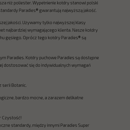
jsza niż poliester. Wypełnienie kołdry stanowi polski
standardy Paradies® gwarantują najwyższą jakość.
ej jakości. Używamy tylko najwyższej klasy
et najbardziej wymagającego klienta. Nasze kołdry
hu gęsiego. Oprócz tego kołdry Paradies® są
ym Paradies. Kołdry puchowe Paradies są dostępne
jlepiej dostosować się do indywidualnych wymagań
serii Botanic.
giczne, bardzo mocne, a zarazem delikatne
per Czystość!
czne standardy, między innymi Paradies Super