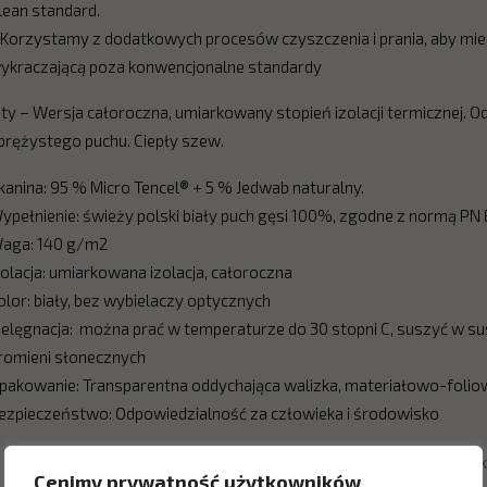
lean standard.
 Korzystamy z dodatkowych procesów czyszczenia i prania, aby mie
ykraczającą poza konwencjonalne standardy
ity – Wersja całoroczna, umiarkowany stopień izolacji termicznej. O
prężystego puchu. Ciepły szew.
kanina: 95 % Micro Tencel® + 5 % Jedwab naturalny.
ypełnienie: świeży polski biały puch gęsi 100%, zgodne z normą PN 
aga: 140 g/m2
zolacja: umiarkowana izolacja, całoroczna
olor: biały, bez wybielaczy optycznych
ielęgnacja: można prać w temperaturze do 30 stopni C, suszyć w sus
romieni słonecznych
pakowanie: Transparentna oddychająca walizka, materiałowo-folio
ezpieczeństwo: Odpowiedzialność za człowieka i środowisko
Tkaniny i materiały badane są pod kątem zawartości substancji sz
Cenimy prywatność użytkowników