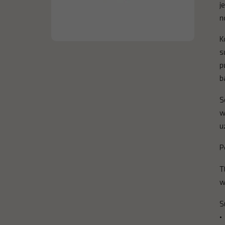
j
n
K
s
p
b
S
w
u
P
T
w
S
•