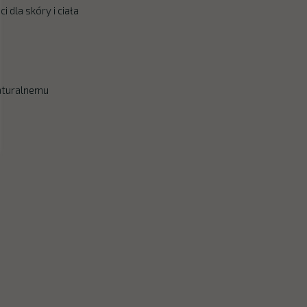
dla skóry i ciała
naturalnemu