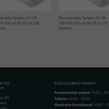
ieradło Tempur-Fit 120-
Prześcieradło Tempur-Fit 120-
90-200 cm 20-25 cm 228
130×190-200 cm 20-25 cm 232
towy
Błękitny
NĘTRZ
DZIŚ GALERIA OTWARTA
PT
Poniedziałek-piątek:
10:00 – 20
ie 185
Sobota:
10:00 – 20:00
zawa
Niedziela (handlowa):
10:00 – 1
ckie)