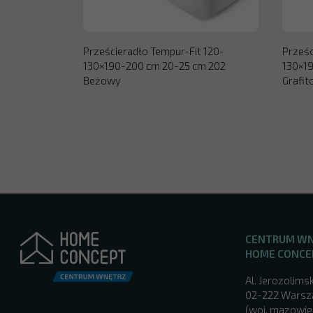
Prześcieradło Tempur-Fit 120-
Prześc
130×190-200 cm 20-25 cm 202
130×1
Beżowy
Grafi
CENTRUM W
HOME CONCE
Al. Jerozolimsk
02-222 Wars
(woj. mazowie