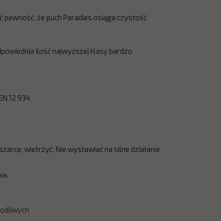
ć pewność, że puch Paradies osiąga czystość
dpowiednia ilość najwyższej klasy bardzo
EN 12 934
zarce, wietrzyć, Nie wystawiać na silne działanie
wa.
kodliwych