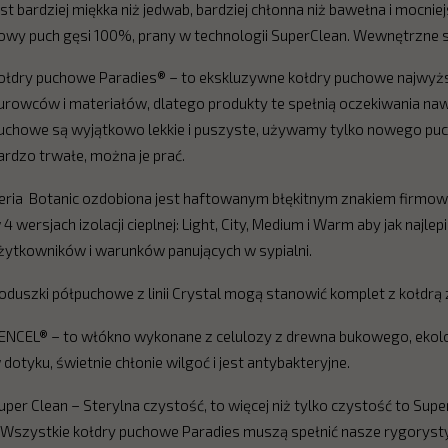
est bardziej miękka niż jedwab, bardziej chłonna niż bawełna i mocnie
owy puch gęsi 100%, prany w technologii SuperClean. Wewnętrzne 
ołdry puchowe Paradies® – to ekskluzywne kołdry puchowe najwyższ
urowców i materiałów, dlatego produkty te spełnią oczekiwania naw
uchowe są wyjątkowo lekkie i puszyste, używamy tylko nowego puc
ardzo trwałe, można je prać.
eria Botanic ozdobiona jest haftowanym błękitnym znakiem firmow
 4 wersjach izolacji cieplnej: Light, City, Medium i Warm aby jak na
żytkowników i warunków panujących w sypialni.
oduszki półpuchowe z linii Crystal mogą stanowić komplet z kołdrą z 
ENCEL® – to włókno wykonane z celulozy z drewna bukowego, ekolo
 dotyku, świetnie chłonie wilgoć i jest antybakteryjne.
uper Clean – Sterylna czystość, to więcej niż tylko czystość to Su
 Wszystkie kołdry puchowe Paradies muszą spełnić nasze rygorysty