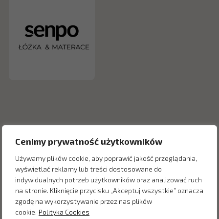
Cenimy prywatność użytkowników
Używamy plików cookie, aby poprawić jakość przeglądania,
wyświetlać reklamy lub treści dostosowane do
indywidualnych potrzeb użytkowników oraz analizować ruch
Inne produkty z kategorii
na stronie. Kliknięcie przycisku „Akceptuj wszystkie” oznacza
zgodę na wykorzystywanie przez nas plików
cookie.
Polityka Cookies