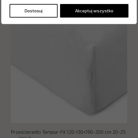
Dostosuj
Akceptuj wszystko
Prześcieradło Tempur-Fit 120-130×190-200 cm 20-25