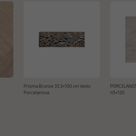
Prisma Bronze 33,3×100 cm Venis
PORCELANOSA
Porcelanosa
45×120