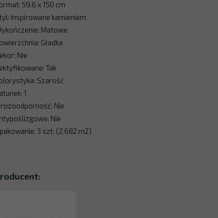
ormat: 59.6 x 150 cm
tyl: Inspirowane kamieniem
ykończenie: Matowe
owierzchnia: Gładka
ekor: Nie
ektyfikowane: Tak
olorystyka: Szarość
atunek: 1
rozoodporność: Nie
ntypoślizgowe: Nie
pakowanie: 3 szt. (2.682 m2)
roducent: