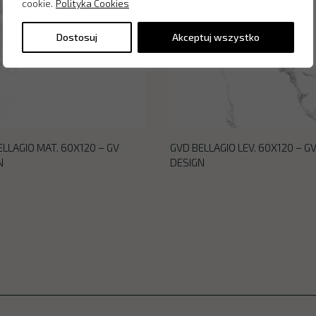
cookie.
Polityka Cookies
Dostosuj
Akceptuj wszystko
LLAGIO MAT. 60X120 – GV
GVD BELLAGIO LEV. 60X120 – G
N
DESIGN