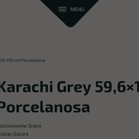
MENU
9,6×150 cm Porcelanosa
Karachi Grey 59,6×
Porcelanosa
astosowanie: Ściana
odzaj: Glazura