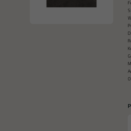
F
S
W
P
D
R
K
G
M
A
O
P