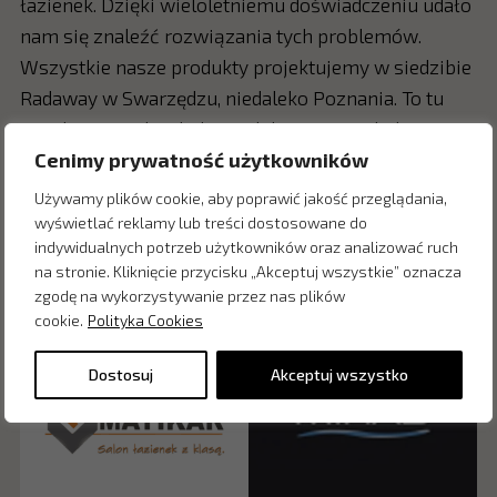
łazienek. Dzięki wieloletniemu doświadczeniu udało
nam się znaleźć rozwiązania tych problemów.
Wszystkie nasze produkty projektujemy w siedzibie
Radaway w Swarzędzu, niedaleko Poznania. To tu
znajduje się także hala produkcyjna oraz hale
Cenimy prywatność użytkowników
magazynowe.
Używamy plików cookie, aby poprawić jakość przeglądania,
wyświetlać reklamy lub treści dostosowane do
indywidualnych potrzeb użytkowników oraz analizować ruch
Dostępny w salonach:
na stronie. Kliknięcie przycisku „Akceptuj wszystkie” oznacza
zgodę na wykorzystywanie przez nas plików
cookie.
Polityka Cookies
Dostosuj
Akceptuj wszystko