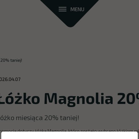
MENU
20% taniej!
026.04.07
Łóżko Magnolia 20%
óżko miesiąca 20% taniej!
romocja dotyczy łóżka Magnolia, które zostało wybrane łóżkiem mie