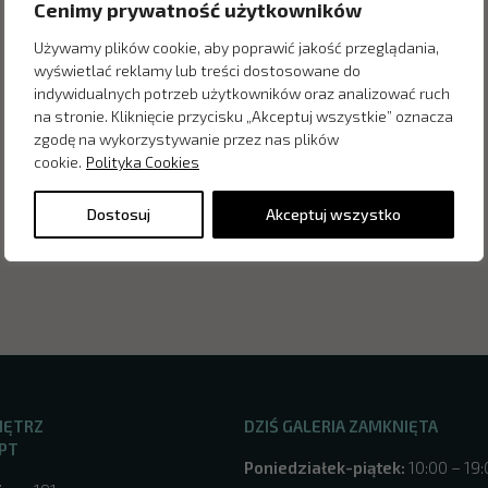
Cenimy prywatność użytkowników
Używamy plików cookie, aby poprawić jakość przeglądania,
wyświetlać reklamy lub treści dostosowane do
indywidualnych potrzeb użytkowników oraz analizować ruch
na stronie. Kliknięcie przycisku „Akceptuj wszystkie” oznacza
zgodę na wykorzystywanie przez nas plików
cookie.
Polityka Cookies
Dostosuj
Akceptuj wszystko
NĘTRZ
DZIŚ GALERIA ZAMKNIĘTA
PT
Poniedziałek-piątek:
10:00 – 19