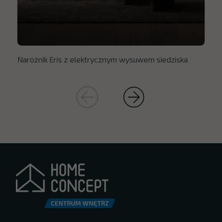
Narożnik Eris z elektrycznym wysuwem siedziska