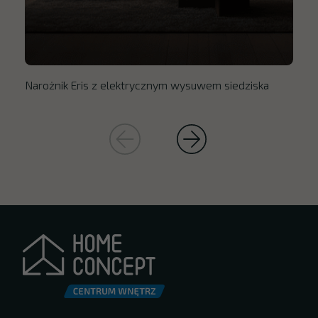
Narożnik Eris z elektrycznym wysuwem siedziska