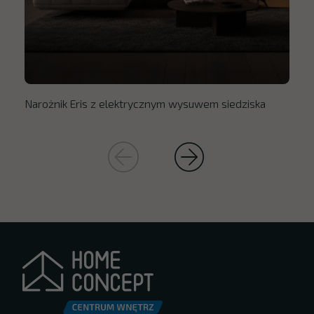
Narożnik Eris z elektrycznym wysuwem siedziska