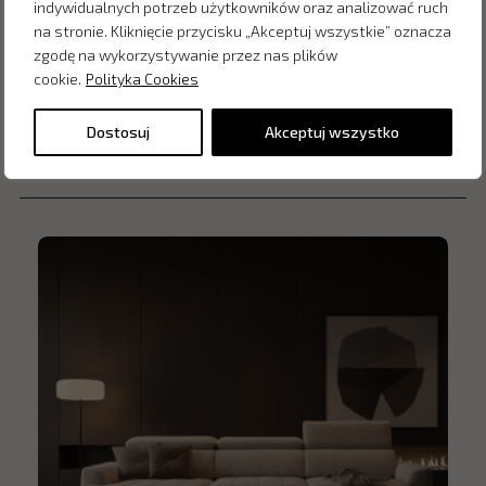
indywidualnych potrzeb użytkowników oraz analizować ruch
na stronie. Kliknięcie przycisku „Akceptuj wszystkie” oznacza
zgodę na wykorzystywanie przez nas plików
cookie.
Polityka Cookies
Dostosuj
Akceptuj wszystko
Inne produkty z kategorii