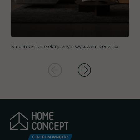
Narożnik Eris z elektrycznym wysuwem siedziska