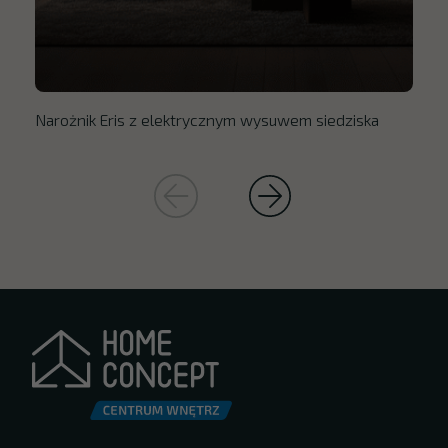
Narożnik Eris z elektrycznym wysuwem siedziska