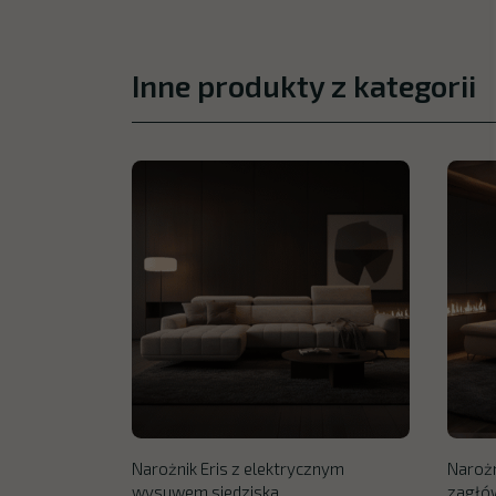
Inne produkty z kategorii
Narożnik Eris z elektrycznym
Narożn
wysuwem siedziska
zagłó