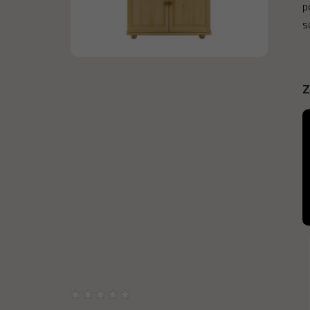
p
s
Z