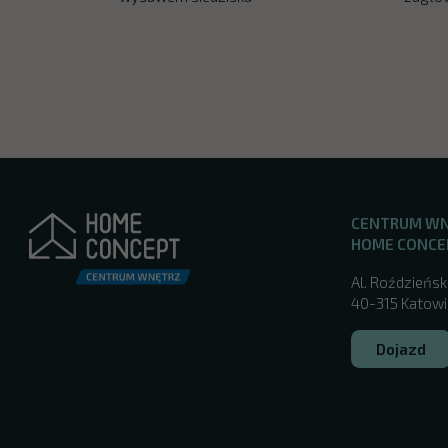
CENTRUM W
HOME CONCE
Al. Roździeńsk
40-315 Katowic
Dojazd
/katowice/