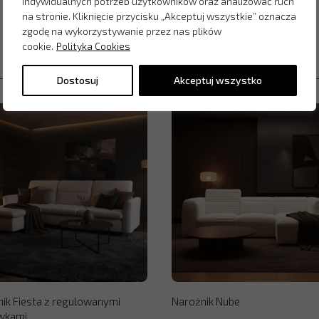
indywidualnych potrzeb użytkowników oraz analizować ruch
na stronie. Kliknięcie przycisku „Akceptuj wszystkie” oznacza
zgodę na wykorzystywanie przez nas plików
cookie.
Polityka Cookies
Dostosuj
Akceptuj wszystko
ik Fiesta z regulowanymi
Narożnik Nube
wkami