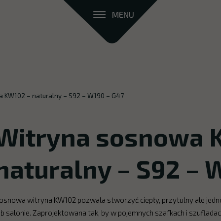
MENU
 KW102 – naturalny – S92 – W190 – G47
Witryna sosnowa 
naturalny – S92 – 
osnowa witryna KW102 pozwala stworzyć ciepły, przytulny ale jedn
ub salonie. Zaprojektowana tak, by w pojemnych szafkach i szuflad