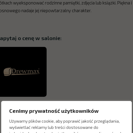
ółkach wyeksponować rodzinne pamiątki, zdjęcia lub książki. Piękna i
osnowego nadaje jej niepowtarzalny charakter.
apytaj o cenę w salonie:
Cenimy prywatność użytkowników
Używamy plików cookie, aby poprawić jakość przeglądania,
wyświetlać reklamy lub treści dostosowane do