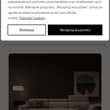
indywidualnych potrzeb użytkowników oraz analizować ruch
na stronie. Kliknięcie przycisku „Akceptuj wszystkie” oznacza
zgodę na wykorzystywanie przez nas plików
cookie.
Polityka Cookies
Dostosuj
Akceptuj wszystko
Inne produkty z kategorii