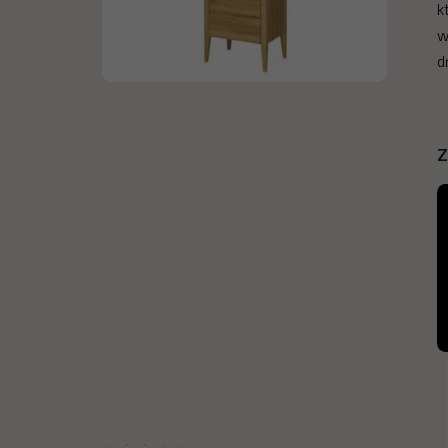
k
w
d
Z