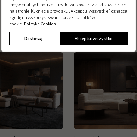
indywidualnych potrzeb użytkowników oraz analizować ruch
na stronie. Kliknięcie przycisku „Akceptuj wszystkie” oznacza
zgodę na wykorzystywanie przez nas plików
cookie.
Polityka Cookies
Dostosuj
Akceptuj wszystko