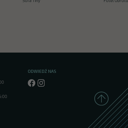
Sofa Tiny
Fotel Obroto
ODWIEDŹ NAS
:00
6:00