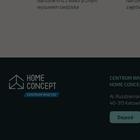
Narożnik Eris z elektrycznym
Narożn
wysuwem siedziska
zagłó
CENTRUM W
HOME CONCE
Al. Roździeńsk
40-315 Katowic
Dojazd