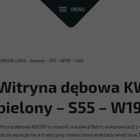
MENU
KW338 LEWA – bielony – S55 – W195 – G40
Witryna dębowa K
bielony – S55 – W1
itryna dębowa KW338 to nowość w kolekcji Retro, wykonana jest z
obrze wpasuje się w tradycyjną i nowoczesną aranżację wnętrza w T