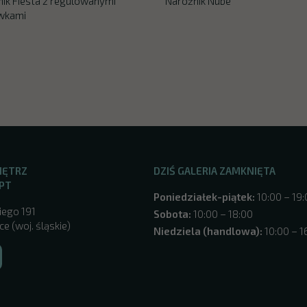
ik Fiesta z regulowanymi
Narożnik Nube
wkami
NĘTRZ
DZIŚ GALERIA ZAMKNIĘTA
PT
Poniedziałek-piątek:
10:00 – 19
iego 191
Sobota:
10:00 – 18:00
e (woj. śląskie)
Niedziela (handlowa):
10:00 – 1