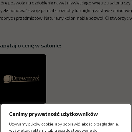
tóre pozwolą na ozdobienie nawet niewielkiego wnętrza salonu czy 
yeksponować swoje pamiątki, ozdoby lub piękną zastawę obiadową
robnych przedmiotów. Naturalny kolor mebla pozwoli Ci stworzyć w j
apytaj o cenę w salonie:
Cenimy prywatność użytkowników
Używamy plików cookie, aby poprawić jakość przeglądania,
wyświetlać reklamy lub treści dostosowane do