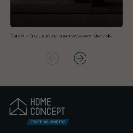
Narożnik Eris z elektrycznym wysuwem siedziska