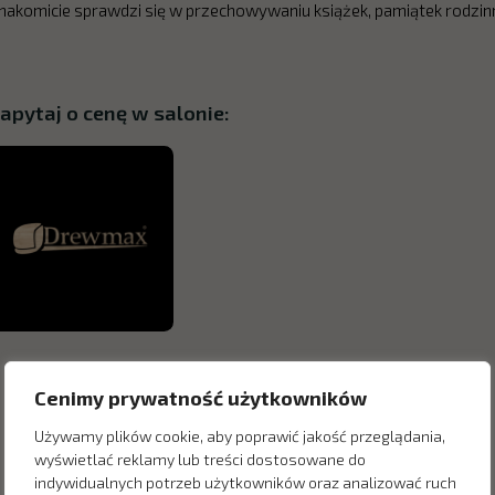
nakomicie sprawdzi się w przechowywaniu książek, pamiątek rodzi
apytaj o cenę w salonie:
Cenimy prywatność użytkowników
Używamy plików cookie, aby poprawić jakość przeglądania,
wyświetlać reklamy lub treści dostosowane do
indywidualnych potrzeb użytkowników oraz analizować ruch