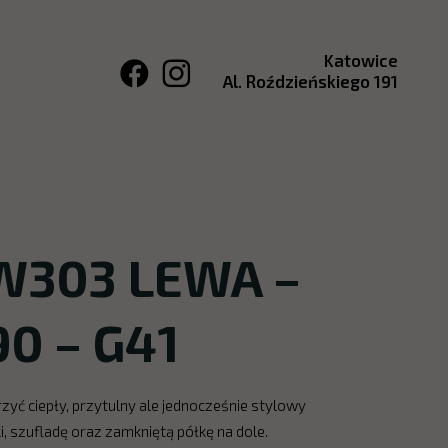
Katowice
Al. Roździeńskiego 191
W303 LEWA –
90 – G41
ć ciepły, przytulny ale jednocześnie stylowy
i, szufladę oraz zamkniętą półkę na dole.