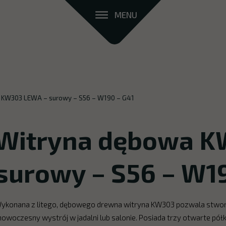
MENU
 KW303 LEWA – surowy – S56 – W190 – G41
Witryna dębowa K
surowy – S56 – W1
ykonana z litego, dębowego drewna witryna KW303 pozwala stworzy
 nowoczesny wystrój w jadalni lub salonie. Posiada trzy otwarte półk