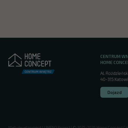
CENTRUM W
HOME CONCE
Al. Roździeńsk
40-315 Katowic
Dojazd
/katowice/
Web development
LUMENO Project
| © 2025-2026 Home Concept Ce