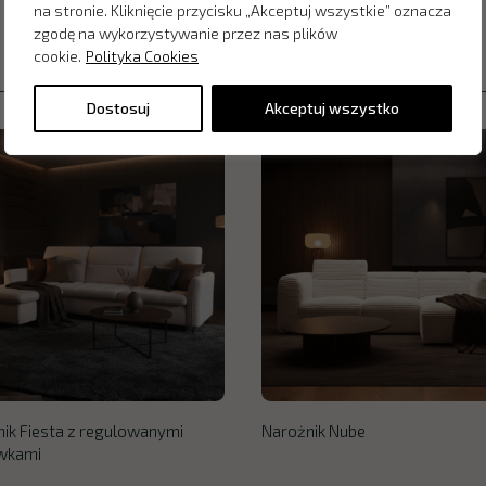
na stronie. Kliknięcie przycisku „Akceptuj wszystkie” oznacza
zgodę na wykorzystywanie przez nas plików
cookie.
Polityka Cookies
Dostosuj
Akceptuj wszystko
ik Fiesta z regulowanymi
Narożnik Nube
wkami