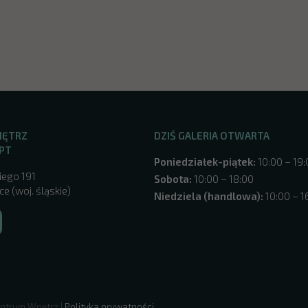
NĘTRZ
DZIŚ GALERIA OTWARTA
PT
Poniedziałek-piątek:
10:00 – 19
iego 191
Sobota:
10:00 – 18:00
e (woj. śląskie)
Niedziela (handlowa):
10:00 – 1
ntrum Wnętrz |
Polityka prywatności