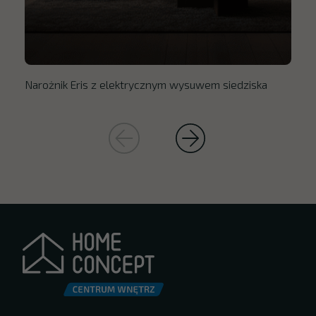
Narożnik Eris z elektrycznym wysuwem siedziska