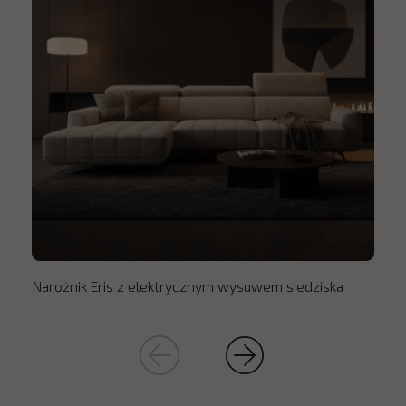
Narożnik Eris z elektrycznym wysuwem siedziska