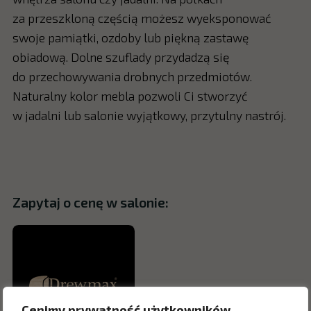
za przeszkloną częścią możesz wyeksponować
swoje pamiątki, ozdoby lub piękną zastawę
obiadową. Dolne szuflady przydadzą się
do przechowywania drobnych przedmiotów.
Naturalny kolor mebla pozwoli Ci stworzyć
w jadalni lub salonie wyjątkowy, przytulny nastrój.
Zapytaj o cenę w salonie:
Cenimy prywatność użytkowników