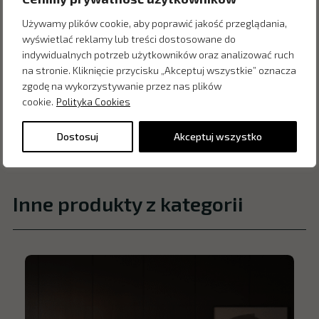
Używamy plików cookie, aby poprawić jakość przeglądania,
wyświetlać reklamy lub treści dostosowane do
indywidualnych potrzeb użytkowników oraz analizować ruch
na stronie. Kliknięcie przycisku „Akceptuj wszystkie” oznacza
zgodę na wykorzystywanie przez nas plików
cookie.
Polityka Cookies
Dostosuj
Akceptuj wszystko
Inne produkty z kategorii