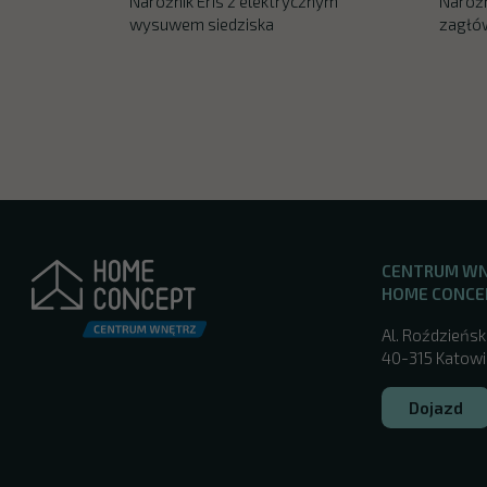
Narożnik Eris z elektrycznym
Narożn
wysuwem siedziska
zagłó
CENTRUM W
HOME CONCE
Al. Roździeńsk
40-315 Katowic
Dojazd