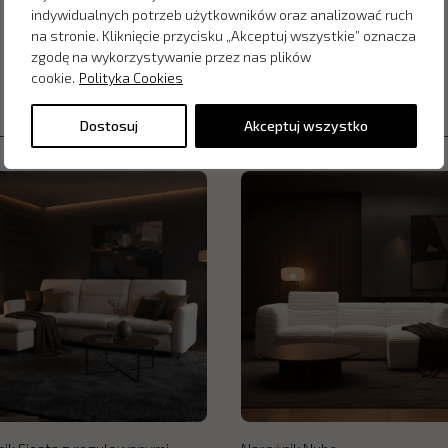
indywidualnych potrzeb użytkowników oraz analizować ruch
na stronie. Kliknięcie przycisku „Akceptuj wszystkie” oznacza
zgodę na wykorzystywanie przez nas plików
cookie.
Polityka Cookies
Dostosuj
Akceptuj wszystko