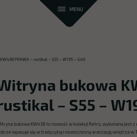
MENU
KW438 PRAWA – rustikal – S55 – W195 – G40
Witryna bukowa K
rustikal – S55 – W1
itryna bukowa KW438 to nowość w kolekcji Retro, wykonana jest z
obrze wpasuje się w tradycyjną i nowoczesną aranżację wnętrza w T