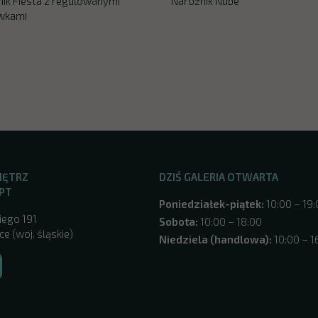
ik Fiesta z regulowanymi
Narożnik Nube
wkami
NĘTRZ
DZIŚ GALERIA OTWARTA
PT
Poniedziałek-piątek:
10:00 – 19
iego 191
Sobota:
10:00 – 18:00
e (woj. śląskie)
Niedziela (handlowa):
10:00 – 1