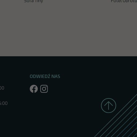
Sofa Tiny
Fotel Obroto
ODWIEDŹ NAS
:00
6:00