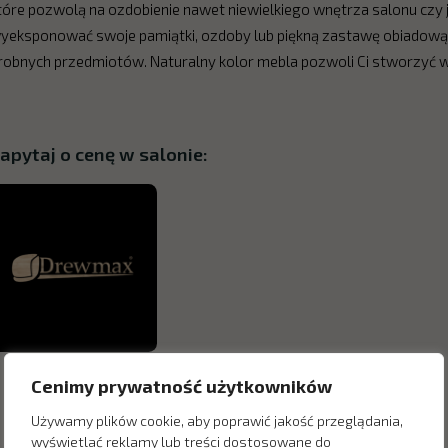
tóre pozwolą na ozdobienie nawet niewielkiego wnętrza salonu czy 
yeksponować swoje pamiątki, ozdoby lub piękną zastawę obiadową
robnych przedmiotów. Naturalny kolor mebla pozwoli Ci stworzyć w j
apytaj o cenę w salonie:
Cenimy prywatność użytkowników
Używamy plików cookie, aby poprawić jakość przeglądania,
wyświetlać reklamy lub treści dostosowane do