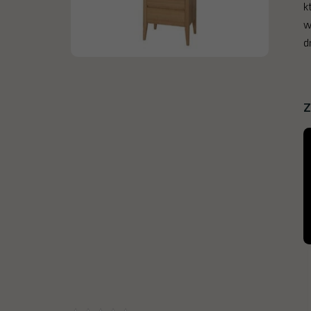
k
w
d
Z