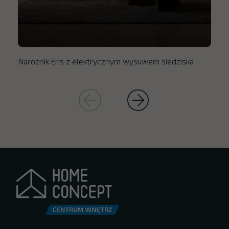
Narożnik Eris z elektrycznym wysuwem siedziska