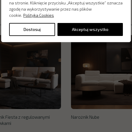
na stronie. Kliknięcie przycisku „Akceptuj wszystkie” oznacza
zgodę na wykorzystywanie przez nas plików
cookie.
Polityka Cookies
Dostosuj
Akceptuj wszystko
ik Fiesta z regulowanymi
Narożnik Nube
wkami