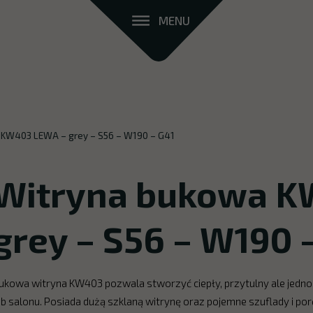
MENU
 KW403 LEWA – grey – S56 – W190 – G41
Witryna bukowa K
grey – S56 – W190 
ukowa witryna KW403 pozwala stworzyć ciepły, przytulny ale jedno
ub salonu. Posiada dużą szklaną witrynę oraz pojemne szuflady i por