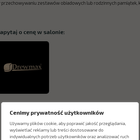
 przechowywaniu zestawów obiadowych lub rodzinnych pamiątek, 
apytaj o cenę w salonie:
Cenimy prywatność użytkowników
Używamy plików cookie, aby poprawić jakość przeglądania,
wyświetlać reklamy lub treści dostosowane do
indywidualnych potrzeb użytkowników oraz analizować ruch