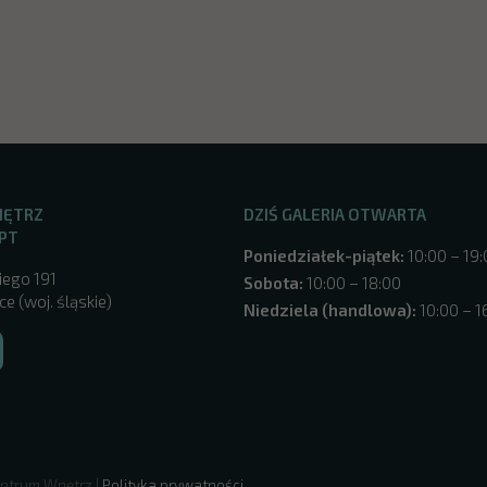
NĘTRZ
DZIŚ GALERIA OTWARTA
PT
Poniedziałek-piątek:
10:00 – 19
iego 191
Sobota:
10:00 – 18:00
e (woj. śląskie)
Niedziela (handlowa):
10:00 – 1
ntrum Wnętrz |
Polityka prywatności