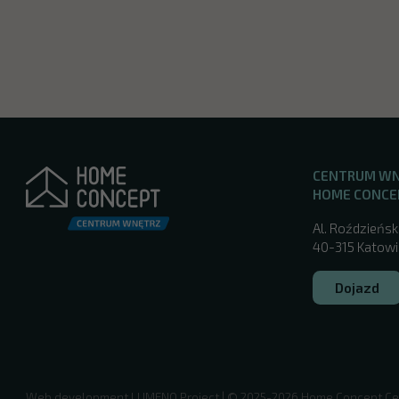
CENTRUM W
HOME CONCE
Al. Roździeńsk
40-315 Katowic
Dojazd
/katowice/
Web development
LUMENO Project
| © 2025-2026 Home Concept Ce