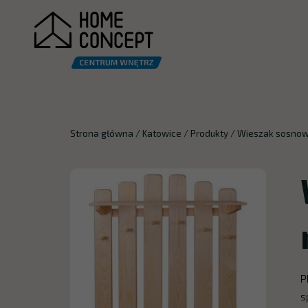
Strona główna
/
Katowice
/
Produkty
/
Wieszak sosnow
P
s