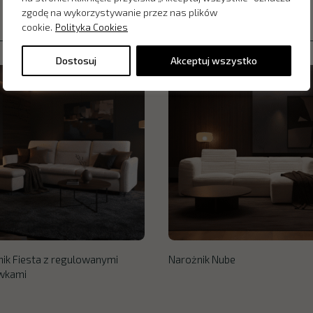
zgodę na wykorzystywanie przez nas plików
cookie.
Polityka Cookies
Dostosuj
Akceptuj wszystko
ik Fiesta z regulowanymi
Narożnik Nube
wkami