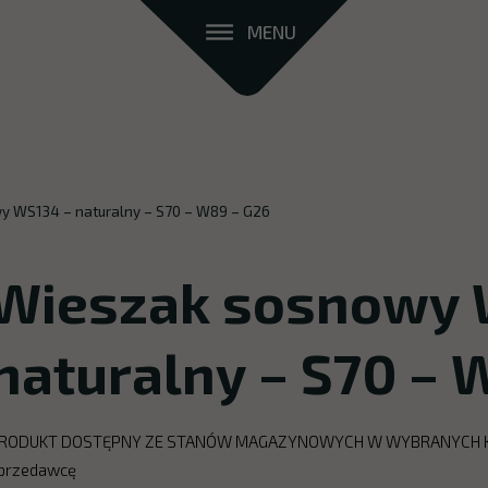
MENU
y WS134 – naturalny – S70 – W89 – G26
Wieszak sosnowy 
naturalny – S70 – 
RODUKT DOSTĘPNY ZE STANÓW MAGAZYNOWYCH W WYBRANYCH KOLO
przedawcę