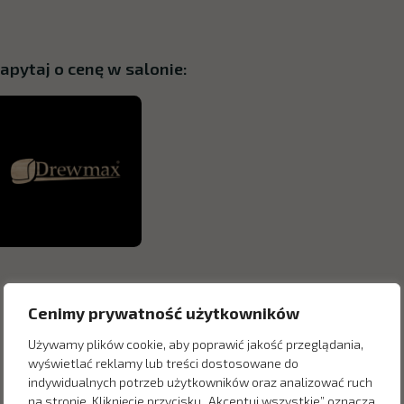
apytaj o cenę w salonie:
Cenimy prywatność użytkowników
Używamy plików cookie, aby poprawić jakość przeglądania,
wyświetlać reklamy lub treści dostosowane do
indywidualnych potrzeb użytkowników oraz analizować ruch
na stronie. Kliknięcie przycisku „Akceptuj wszystkie” oznacza