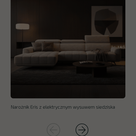
Narożnik Eris z elektrycznym wysuwem siedziska