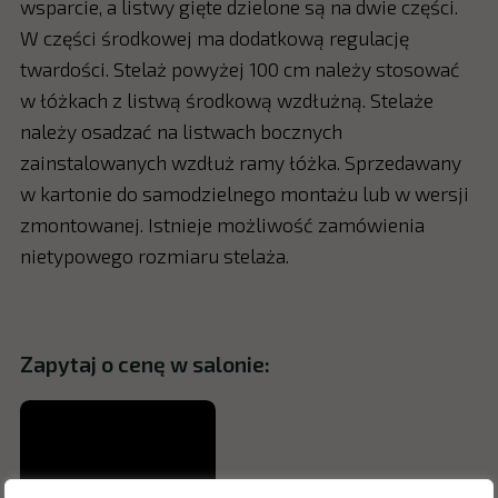
wsparcie, a listwy gięte dzielone są na dwie części.
W części środkowej ma dodatkową regulację
twardości. Stelaż powyżej 100 cm należy stosować
w łóżkach z listwą środkową wzdłużną. Stelaże
należy osadzać na listwach bocznych
zainstalowanych wzdłuż ramy łóżka. Sprzedawany
w kartonie do samodzielnego montażu lub w wersji
zmontowanej. Istnieje możliwość zamówienia
nietypowego rozmiaru stelaża.
Zapytaj o cenę w salonie: