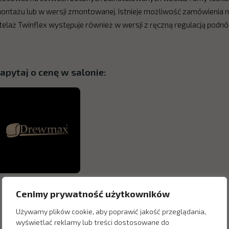
ontażu lub w wersji zmontowanej. Istnieje możliwość zamówienia 
telaż Twinflex występuje również w wersji z ręczną regulacją podn
apytaj o cenę w salonie:
Cenimy prywatność użytkowników
Używamy plików cookie, aby poprawić jakość przeglądania,
wyświetlać reklamy lub treści dostosowane do