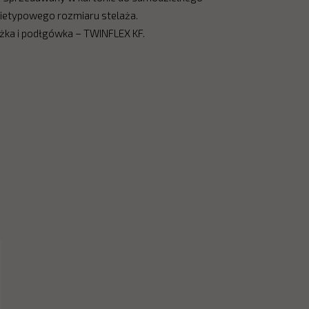
nietypowego rozmiaru stelaża.
óżka i podłgówka – TWINFLEX KF.