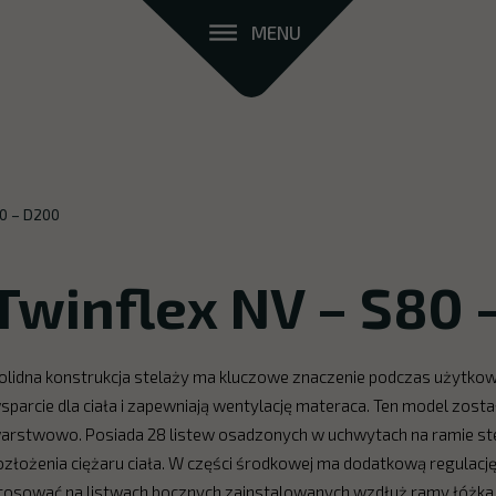
MENU
80 – D200
Twinflex NV – S80 
olidna konstrukcja stelaży ma kluczowe znaczenie podczas użytkow
sparcie dla ciała i zapewniają wentylację materaca. Ten model zo
arstwowo. Posiada 28 listew osadzonych w uchwytach na ramie st
ozłożenia ciężaru ciała. W części środkowej ma dodatkową regulacj
tosować na listwach bocznych zainstalowanych wzdłuż ramy łóżka