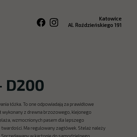
Katowice
Al. Roździeńskiego 191
– D200
ania łóżka. To one odpowiadają za prawidłowe
stał wykonany z drewna brzozowego, klejonego
elaża, wzmocnionych pasem dla lepszego
ę twardości. Ma regulowany zagłówek. Stelaż należy
. Sprzedawany w kartonie do samodzielnego