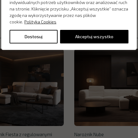
indywidualnych potrzeb użytkowników oraz analizować ruch
na stronie. Kliknięcie przycisku „Akceptuj wszystkie” oznacza
zgodę na wykorzystywanie przez nas plików
cookie.
Polityka Cookies
Dostosuj
Akceptuj wszystko
ik Fiesta z regulowanymi
Narożnik Nube