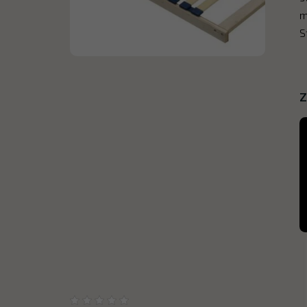
m
S
Z