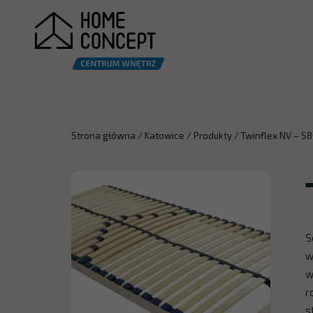
Strona główna
/
Katowice
/
Produkty
/
Twinflex NV – S
S
w
w
r
s