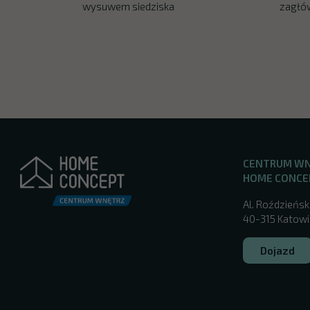
wysuwem siedziska
zagłó
CENTRUM W
HOME CONCE
Al. Roździeńsk
40-315 Katowic
Dojazd